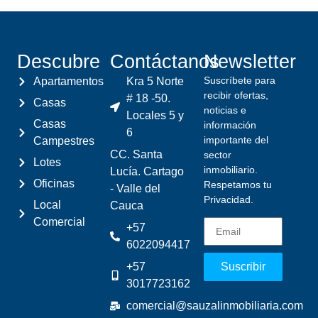
Descubre
Contáctanos
Newsletter
Suscríbete para
Apartamentos
Kra 5 Norte
recibir ofertas,
# 18 -50.
Casas
noticias e
Locales 5 y
Casas
información
6
importante del
Campestres
CC. Santa
sector
Lotes
inmobiliario.
Lucía. Cartago
Oficinas
Respetamos tu
- Valle del
Privacidad.
Local
Cauca
Comercial
+57
6022094417
+57
Suscribir
3017723162
comercial@sauzalinmobiliaria.com