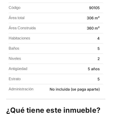
luz natural, creando un ambiente cálido y acogedor en
Código
90105
cada rincón.
Área total
306 m²
Área Construida
360 m²
Habitaciones
4
Baños
5
Niveles
2
Antigüedad
5 años
Estrato
5
Administración
No incluida (se paga aparte)
¿Qué tiene este inmueble?