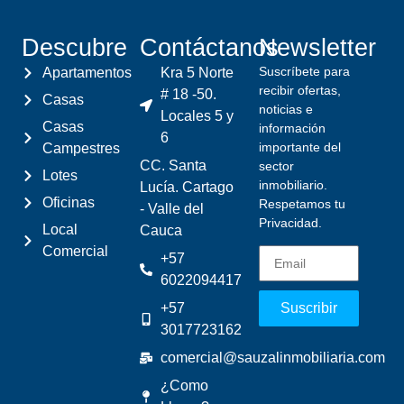
Descubre
Contáctanos
Newsletter
Suscríbete para
Apartamentos
Kra 5 Norte
recibir ofertas,
# 18 -50.
Casas
noticias e
Locales 5 y
Casas
información
6
importante del
Campestres
CC. Santa
sector
Lotes
inmobiliario.
Lucía. Cartago
Oficinas
Respetamos tu
- Valle del
Privacidad.
Local
Cauca
Comercial
+57
6022094417
+57
Suscribir
3017723162
comercial@sauzalinmobiliaria.com
¿Como