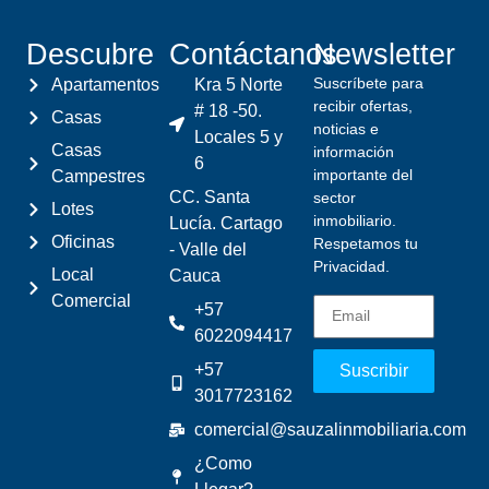
Descubre
Contáctanos
Newsletter
Suscríbete para
Apartamentos
Kra 5 Norte
recibir ofertas,
# 18 -50.
Casas
noticias e
Locales 5 y
Casas
información
6
importante del
Campestres
CC. Santa
sector
Lotes
inmobiliario.
Lucía. Cartago
Oficinas
Respetamos tu
- Valle del
Privacidad.
Local
Cauca
Comercial
+57
6022094417
+57
Suscribir
3017723162
comercial@sauzalinmobiliaria.com
¿Como