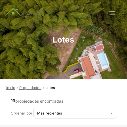
Lotes
Inicio
Propiedades
Lotes
16
propiedades encontradas
Ordenar por: