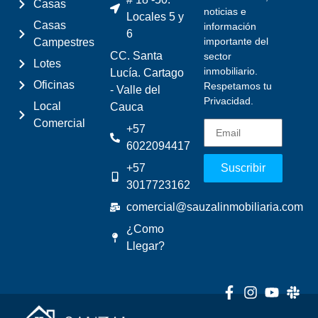
Casas
noticias e
Locales 5 y
Casas
información
6
importante del
Campestres
CC. Santa
sector
Lotes
inmobiliario.
Lucía. Cartago
Oficinas
Respetamos tu
- Valle del
Privacidad.
Local
Cauca
Comercial
+57
6022094417
+57
Suscribir
3017723162
comercial@sauzalinmobiliaria.com
¿Como
Llegar?