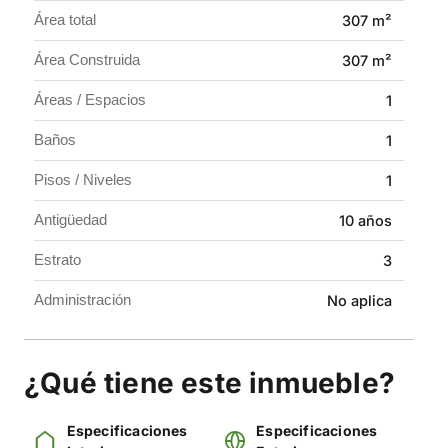
Área total
307 m²
proyección.
Área Construida
307 m²
Haz que tu operación crezca en el lugar correcto.
Áreas / Espacios
1
Contáctanos para más información y agenda tu visita.
Baños
1
Pisos / Niveles
1
Antigüedad
10 años
Estrato
3
Administración
No aplica
¿Qué tiene este inmueble?
Especificaciones
Especificaciones