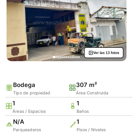
Ver las 13 fotos
Bodega
307 m²
Tipo de propiedad
Área Construida
1
1
Áreas / Espacios
Baños
N/A
1
Parqueaderos
Pisos / Niveles