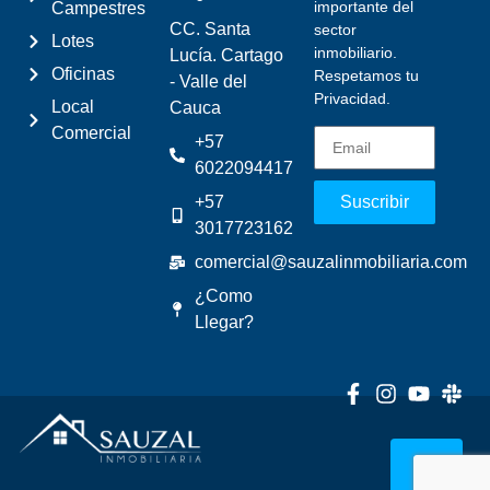
importante del
Campestres
CC. Santa
sector
Lotes
inmobiliario.
Lucía. Cartago
Oficinas
Respetamos tu
- Valle del
Privacidad.
Local
Cauca
Comercial
+57
6022094417
+57
Suscribir
3017723162
comercial@sauzalinmobiliaria.com
¿Como
Llegar?