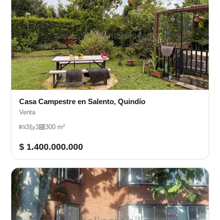
Casa Campestre en Salento, Quindío
Venta
3
3
300 m²
$ 1.400.000.000