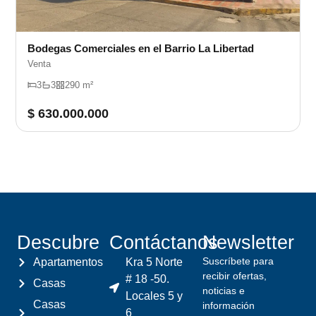
Bodegas Comerciales en el Barrio La Libertad
Venta
3
3
290 m²
$ 630.000.000
Descubre
Contáctanos
Newsletter
Suscríbete para
Apartamentos
Kra 5 Norte
recibir ofertas,
# 18 -50.
Casas
noticias e
Locales 5 y
Casas
información
6