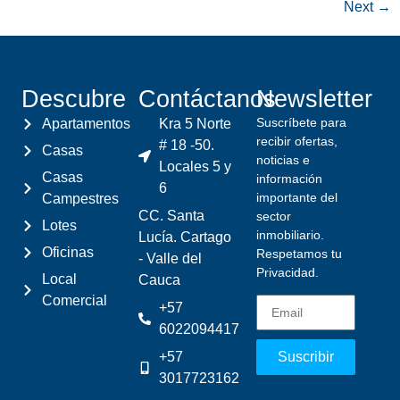
Next
→
Descubre
Contáctanos
Newsletter
Suscríbete para
Apartamentos
Kra 5 Norte
recibir ofertas,
# 18 -50.
Casas
noticias e
Locales 5 y
Casas
información
6
importante del
Campestres
CC. Santa
sector
Lotes
inmobiliario.
Lucía. Cartago
Oficinas
Respetamos tu
- Valle del
Privacidad.
Local
Cauca
Comercial
+57
6022094417
+57
Suscribir
3017723162