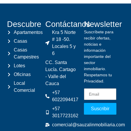
Descubre
Contáctanos
Newsletter
Suscríbete para
Apartamentos
Kra 5 Norte
recibir ofertas,
# 18 -50.
Casas
noticias e
Locales 5 y
Casas
información
6
importante del
Campestres
CC. Santa
sector
Lotes
inmobiliario.
Lucía. Cartago
Oficinas
Respetamos tu
- Valle del
Privacidad.
Local
Cauca
Comercial
+57
6022094417
+57
Suscribir
3017723162
comercial@sauzalinmobiliaria.com