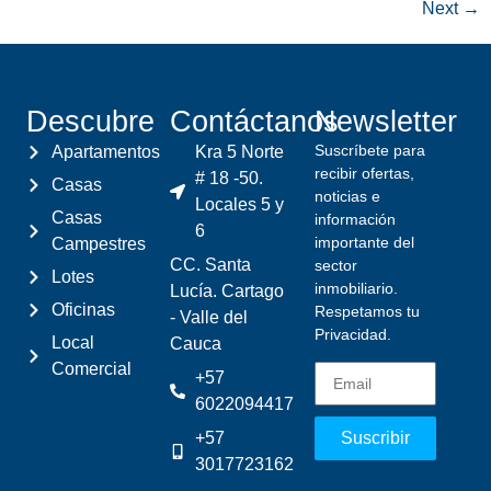
Next
→
Descubre
Contáctanos
Newsletter
Suscríbete para
Apartamentos
Kra 5 Norte
recibir ofertas,
# 18 -50.
Casas
noticias e
Locales 5 y
Casas
información
6
importante del
Campestres
CC. Santa
sector
Lotes
inmobiliario.
Lucía. Cartago
Oficinas
Respetamos tu
- Valle del
Privacidad.
Local
Cauca
Comercial
+57
6022094417
+57
Suscribir
3017723162