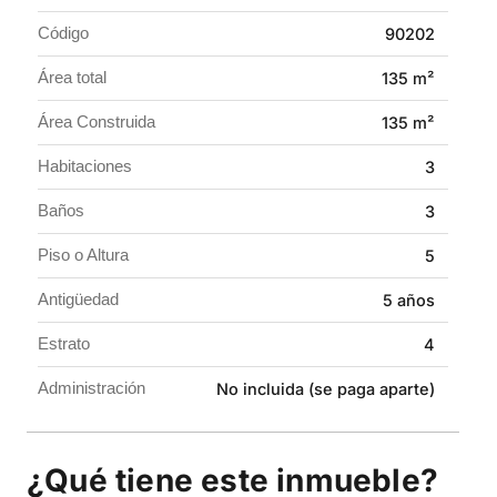
ascensor y completas zonas sociales como piscina,
Código
90202
gimnasio, canchas, parque infantil y zonas verdes.
Área total
135 m²
Un espacio ideal para vivir con estilo y tranquilidad.
Área Construida
135 m²
Agenda tu visita y conoce esta excelente
oportunidad.
Habitaciones
3
Baños
3
Piso o Altura
5
Antigüedad
5 años
Estrato
4
Administración
No incluida (se paga aparte)
¿Qué tiene este inmueble?