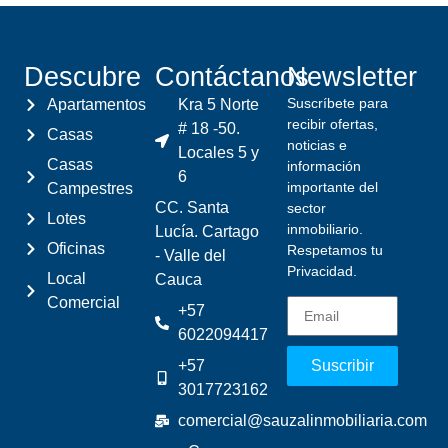
Descubre
Contáctanos
Newsletter
Suscríbete para
Apartamentos
Kra 5 Norte
recibir ofertas,
# 18 -50.
Casas
noticias e
Locales 5 y
Casas
información
6
importante del
Campestres
CC. Santa
sector
Lotes
inmobiliario.
Lucía. Cartago
Oficinas
Respetamos tu
- Valle del
Privacidad.
Local
Cauca
Comercial
+57
6022094417
+57
Suscribir
3017723162
comercial@sauzalinmobiliaria.com