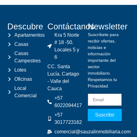
Descubre
Contáctanos
Newsletter
Suscríbete para
Apartamentos
Kra 5 Norte
recibir ofertas,
# 18 -50.
Casas
noticias e
Locales 5 y
Casas
información
6
importante del
Campestres
CC. Santa
sector
Lotes
inmobiliario.
Lucía. Cartago
Oficinas
Respetamos tu
- Valle del
Privacidad.
Local
Cauca
Comercial
+57
6022094417
+57
Suscribir
3017723162
comercial@sauzalinmobiliaria.com