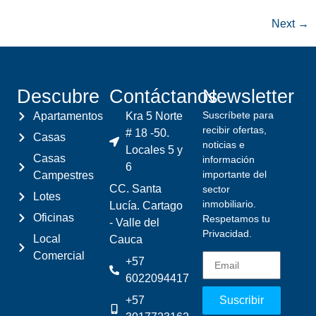
Next
→
Descubre
Contáctanos
Newsletter
Suscríbete para
Apartamentos
Kra 5 Norte
recibir ofertas,
# 18 -50.
Casas
noticias e
Locales 5 y
Casas
información
6
importante del
Campestres
CC. Santa
sector
Lotes
inmobiliario.
Lucía. Cartago
Oficinas
Respetamos tu
- Valle del
Privacidad.
Local
Cauca
Comercial
+57
6022094417
+57
Suscribir