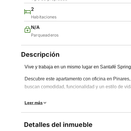
2
Habitaciones
N/A
Parqueaderos
Descripción
Vive y trabaja en un mismo lugar en Santafé Sprin
Descubre este apartamento con oficina en Pinares,
buscan comodidad, funcionalidad y un estilo de vida
Con 67 m², este espacio combina perfectamente hoga
Leer más
baño), 2 baños, sala, cocina integral con barra esti
cada rincón.
Detalles del inmueble
Además, dispone de una oficina independiente con 