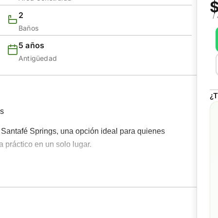
$
2
/
Baños
5 años
Antigüedad
¿T
gs
 Santafé Springs, una opción ideal para quienes
 práctico en un solo lugar.
r y trabajo: cuenta con 2 habitaciones (principal con
lo americano y patio de ropas, brindando confort en
recepción, cocineta y baño completo, ideal para