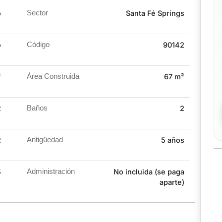
adicionales.
o
Sector
Santa Fé Springs
zonas verdes, mall con restaurantes y cafés, áreas
todo pensado para tu bienestar.
o
Código
90142
calidad de vida.
nidad en Cartago.
²
Área Construida
67 m²
2
Baños
2
2
Antigüedad
5 años
5
Administración
No incluida (se paga
aparte)