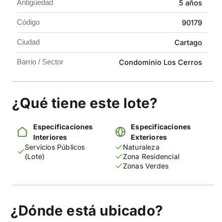
Antigüedad
5 años
Contáctanos y conoce esta excelente oportunidad.
Código
90179
Ciudad
Cartago
Barrio / Sector
Condominio Los Cerros
¿Qué tiene este lote?
Especificaciones
Especificaciones
Interiores
Exteriores
Servicios Públicos
Naturaleza
(Lote)
Zona Residencial
Zonas Verdes
¿Dónde está ubicado?