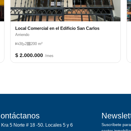
Local Comercial en el Edificio San Carlos
Arriendo
3
2
200 m²
$ 2.000.000
/mes
ontáctanos
Newslet
Suscríbete para 
Kra 5 Norte # 18 -50. Locales 5 y 6
sector inmobilia