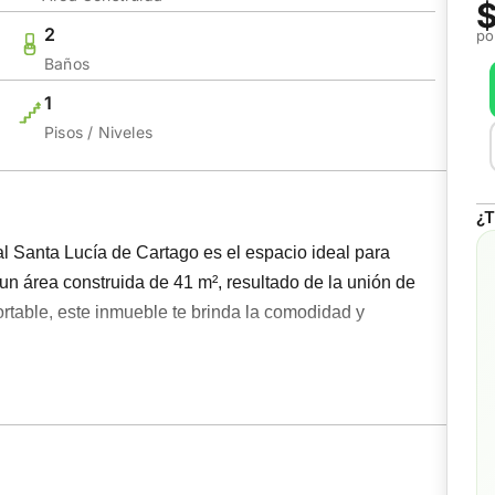
$
2
po
Baños
1
Pisos / Niveles
¿T
l Santa Lucía de Cartago es el espacio ideal para
 un área construida de 41 m², resultado de la unión de
rtable, este inmueble te brinda la comodidad y
queaderos para visitantes y vigilancia 24 horas,
entes y trabajar sin preocupaciones. Su entorno es
o, rodeado de servicios esenciales como supermercado,
, además de clínicas, lo que garantiza un flujo