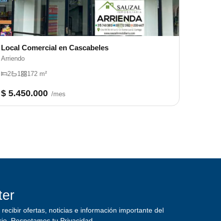
Local Comercial en Cascabeles
Arriendo
2
1
172 m²
$ 5.450.000
/mes
ter
recibir ofertas, noticias e información importante del
rio.
Respetamos tu Privacidad.