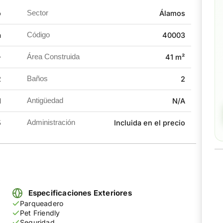
o
Sector
Álamos
a
Código
40003
 un espacio amplio y confortable para cualquier
-
Área Construida
41 m²
2
Baños
2
ros
1
Antigüedad
N/A
aborales
ía, Panadería, Empresa de envíos y recaudos, Clínicas.
5
Administración
Incluida en el precio
Especificaciones Exteriores
Parqueadero
Pet Friendly
Seguridad