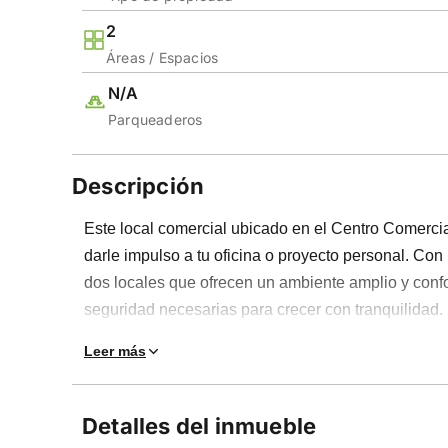
2
Áreas / Espacios
N/A
Parqueaderos
Descripción
Este local comercial ubicado en el Centro Comercia
darle impulso a tu oficina o proyecto personal. Con
dos locales que ofrecen un ambiente amplio y confo
seguridad necesarias para crecer con tranquilidad.
Cuenta con dos baños, administración incluida, par
Leer más
convirtiéndolo en un lugar perfecto para recibir cli
totalmente estratégico: un sitio tranquilo y segur
Detalles del inmueble
cafetería, panadería, empresas de envíos y recaudos