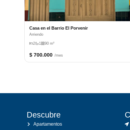
Casa en el Barrio El Porvenir
Arriendo
2
1
90 m²
$ 700.000
/mes
Descubre
C
Apartamentos