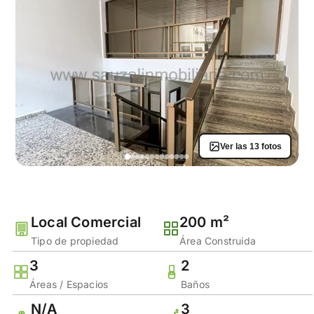
Ver las 13 fotos
Local Comercial
200 m²
Tipo de propiedad
Área Construida
3
2
Áreas / Espacios
Baños
N/A
3