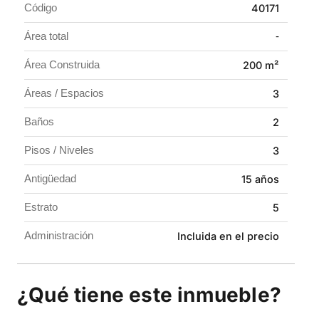
Código
40171
proporcionando tranquilidad tanto para propietarios
como para clientes.
Área total
-
Área Construida
200 m²
Áreas / Espacios
3
Baños
2
Pisos / Niveles
3
Antigüedad
15 años
Estrato
5
Administración
Incluida en el precio
¿Qué tiene este inmueble?