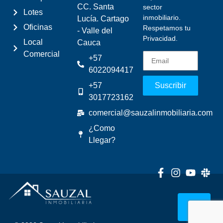
CC. Santa
sector
Lotes
inmobiliario.
Lucía. Cartago
Oficinas
Respetamos tu
- Valle del
Privacidad.
Local
Cauca
Comercial
+57
6022094417
+57
Suscribir
3017723162
comercial@sauzalinmobiliaria.com
¿Como
Llegar?