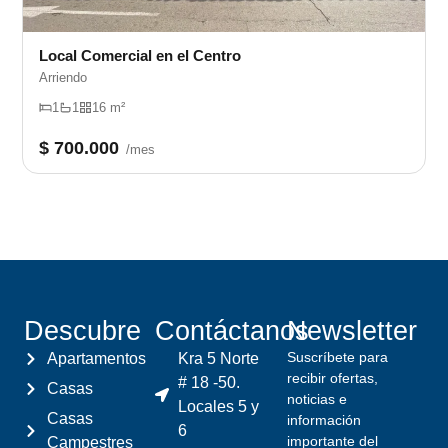
Local Comercial en el Centro
Arriendo
1
1
16 m²
$ 700.000
/mes
Descubre
Contáctanos
Newsletter
Suscríbete para
Apartamentos
Kra 5 Norte
recibir ofertas,
# 18 -50.
Casas
noticias e
Locales 5 y
Casas
información
6
importante del
Campestres