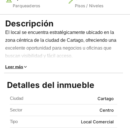
Parqueaderos
Pisos / Niveles
Descripción
El local se encuentra estratégicamente ubicado en la
zona céntrica de la ciudad de Cartago, ofreciendo una
excelente oportunidad para negocios u oficinas que
buscan visibilidad y fácil acceso.
Leer más
Cuenta con amplios espacios distribuidos en tres
niveles: un área de entrada o recepción, un nivel inferior
Detalles del inmueble
ideal para oficinas y un tercer nivel destinado a otra área
de trabajo, lo que permite una distribución funcional para
Ciudad
Cartago
diferentes actividades comerciales o administrativas.
Sector
Centro
El inmueble dispone de dos baños y se beneficia de la
vigilancia permanente del edificio, que brinda seguridad
Tipo
Local Comercial
las 24 horas del día, los 7 días de la semana,