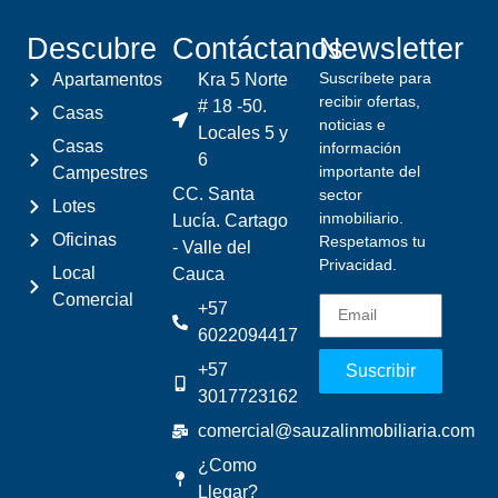
Descubre
Contáctanos
Newsletter
Suscríbete para
Apartamentos
Kra 5 Norte
recibir ofertas,
# 18 -50.
Casas
noticias e
Locales 5 y
Casas
información
6
importante del
Campestres
CC. Santa
sector
Lotes
inmobiliario.
Lucía. Cartago
Oficinas
Respetamos tu
- Valle del
Privacidad.
Local
Cauca
Comercial
+57
6022094417
+57
Suscribir
3017723162
comercial@sauzalinmobiliaria.com
¿Como
Llegar?