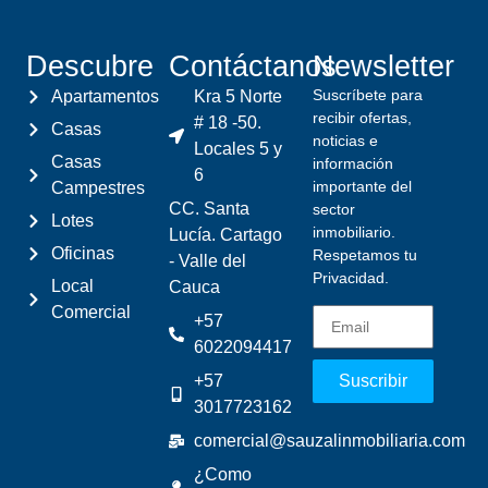
Descubre
Contáctanos
Newsletter
Suscríbete para
Apartamentos
Kra 5 Norte
recibir ofertas,
# 18 -50.
Casas
noticias e
Locales 5 y
Casas
información
6
importante del
Campestres
CC. Santa
sector
Lotes
inmobiliario.
Lucía. Cartago
Oficinas
Respetamos tu
- Valle del
Privacidad.
Local
Cauca
Comercial
+57
6022094417
+57
Suscribir
3017723162
comercial@sauzalinmobiliaria.com
¿Como