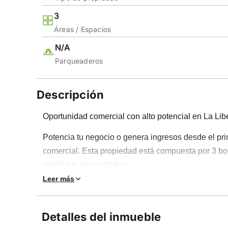
3
Áreas / Espacios
N/A
Parqueaderos
Descripción
Oportunidad comercial con alto potencial en La Lib
Potencia tu negocio o genera ingresos desde el pr
comercial. Esta propiedad está compuesta por 3 bod
según tus necesidades.
Leer más
Cada bodega cuenta con baño privado, puerta metáli
funcionalidad, seguridad y un estilo industrial atrac
perfecto para almacenamiento, producción o empre
Detalles del inmueble