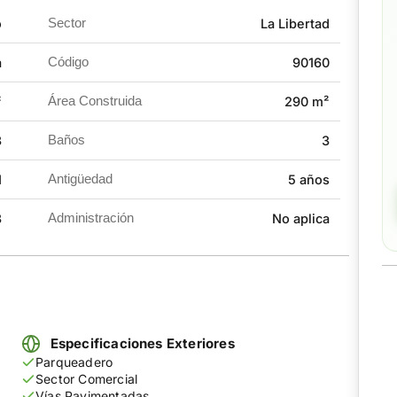
esta propiedad es una inversión inteligente con alto
o
Sector
La Libertad
a
Código
90160
s buscan expandir su negocio.
²
Área Construida
290 m²
tunidad.
3
Baños
3
1
Antigüedad
5 años
3
Administración
No aplica
Especificaciones Exteriores
Parqueadero
Sector Comercial
Vías Pavimentadas