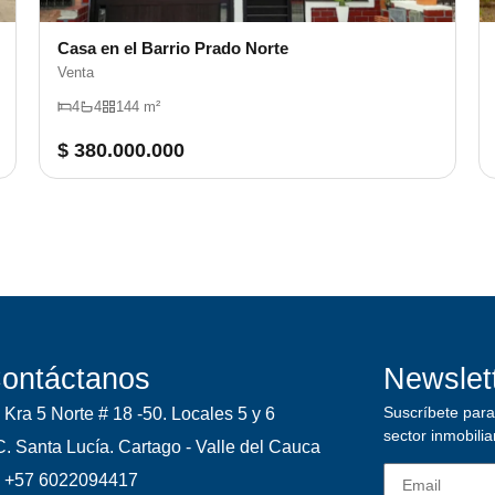
Casa en el Barrio Prado Norte
Venta
4
4
144 m²
$ 380.000.000
ontáctanos
Newslet
Suscríbete para 
Kra 5 Norte # 18 -50. Locales 5 y 6
sector inmobilia
. Santa Lucía. Cartago - Valle del Cauca
+57 6022094417