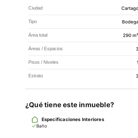
Ubicada en un sector estratégico y de fácil acceso, 
Ciudad
Cartag
potencial de rentabilidad.
Tipo
Bodeg
Ideal para empresarios, inversionistas o quiene
Área total
290 m
Contáctanos y conoce más sobre esta gran opor
Áreas / Espacios
Pisos / Niveles
Estrato
¿Qué tiene este inmueble?
Especificaciones Interiores
Baño