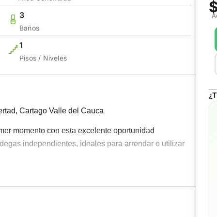
$
3
A
Baños
1
Pisos / Niveles
¿T
ertad, Cartago Valle del Cauca
imer momento con esta excelente oportunidad
egas independientes, ideales para arrendar o utilizar
ca y acabados en ladrillo a la vista, ofreciendo
tivo. Con un área total de 290 m², tendrás el espacio
ndimientos en crecimiento.