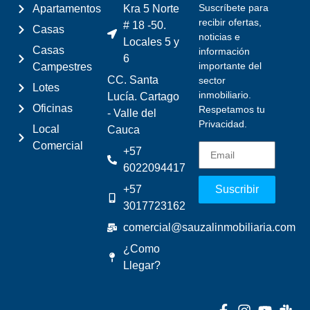
Suscríbete para
Apartamentos
Kra 5 Norte
recibir ofertas,
# 18 -50.
Casas
noticias e
Locales 5 y
Casas
información
6
importante del
Campestres
CC. Santa
sector
Lotes
inmobiliario.
Lucía. Cartago
Oficinas
Respetamos tu
- Valle del
Privacidad.
Local
Cauca
Comercial
+57
6022094417
+57
Suscribir
3017723162
comercial@sauzalinmobiliaria.com
¿Como
Llegar?