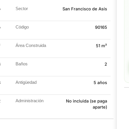
ias que desean adquirir vivienda propia.
o
Sector
San Francisco de Asís
sión.
o
Código
90165
agoten.
²
Área Construida
51 m²
3
Baños
2
3
Antigüedad
5 años
2
Administración
No incluida (se paga
aparte)