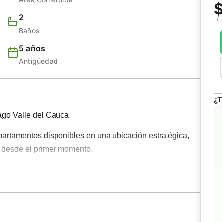
$
2
/
Baños
5 años
Antigüedad
¿T
tago Valle del Cauca
partamentos disponibles en una ubicación estratégica,
s desde el primer momento.
.91 m², con 3 habitaciones, 2 baños, sala-comedor,
 y balcón que aporta luz y ventilación natural. Ubicados
modidad y practicidad para el día a día.
a propiedad se convierte en una excelente opción para