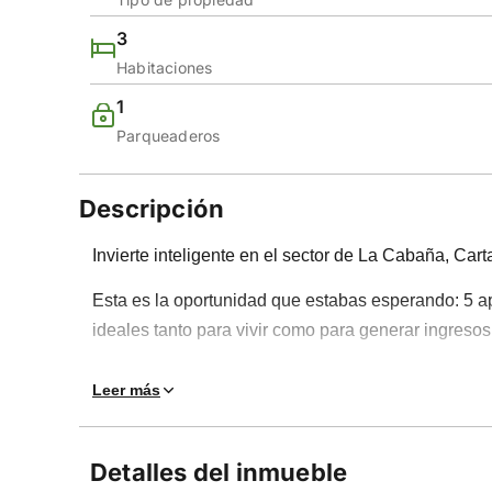
3
Habitaciones
1
Parqueaderos
Descripción
Invierte inteligente en el sector de La Cabaña, Car
Esta es la oportunidad que estabas esperando: 5 a
ideales tanto para vivir como para generar ingreso
Cada apartamento ofrece un diseño funcional en 51
Leer más
cocina integral, hall de alcobas, zona de lavandería
en edificio y con bahías de parqueadero, brindan co
Detalles del inmueble
Con un valor de $185.000.000 por apartamento, est