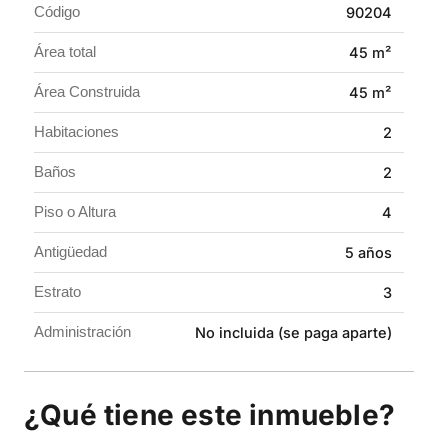
Código
90204
Incluye parqueadero descubierto y está ubicado en un
Área total
45 m²
conjunto cerrado con portería y seguridad 24/7. Además,
disfrutarás de zonas comunes como BBQ, salón
Área Construida
45 m²
comunal, áreas verdes, zona infantil, área de descanso,
Habitaciones
2
ascensor y parqueadero de visitantes.
Baños
2
Perfecto para vivir con tranquilidad o invertir en una
propiedad de alta demanda.
Piso o Altura
4
Contáctanos y agenda tu visita.
Antigüedad
5 años
Estrato
3
Administración
No incluida (se paga aparte)
¿Qué tiene este inmueble?