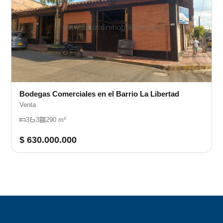
Bodegas Comerciales en el Barrio La Libertad
Venta
3
3
290 m²
$ 630.000.000