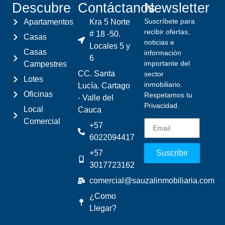
Descubre
Contáctanos
Newsletter
Suscríbete para
Apartamentos
Kra 5 Norte
recibir ofertas,
# 18 -50.
Casas
noticias e
Locales 5 y
Casas
información
6
importante del
Campestres
CC. Santa
sector
Lotes
inmobiliario.
Lucía. Cartago
Oficinas
Respetamos tu
- Valle del
Privacidad.
Local
Cauca
Comercial
+57
6022094417
+57
Suscribir
3017723162
comercial@sauzalinmobiliaria.com
¿Como
Llegar?