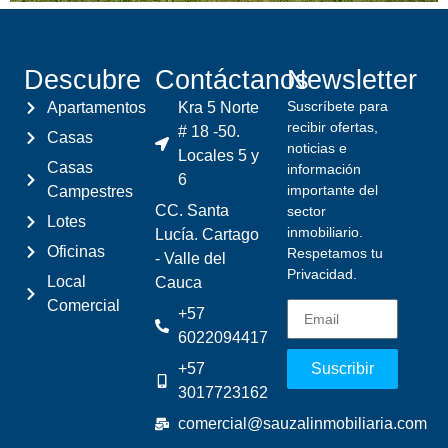
Descubre
Contáctanos
Newsletter
Suscríbete para
Apartamentos
Kra 5 Norte
recibir ofertas,
# 18 -50.
Casas
noticias e
Locales 5 y
Casas
información
6
importante del
Campestres
CC. Santa
sector
Lotes
inmobiliario.
Lucía. Cartago
Oficinas
Respetamos tu
- Valle del
Privacidad.
Local
Cauca
Comercial
+57
6022094417
+57
Suscribir
3017723162
comercial@sauzalinmobiliaria.com