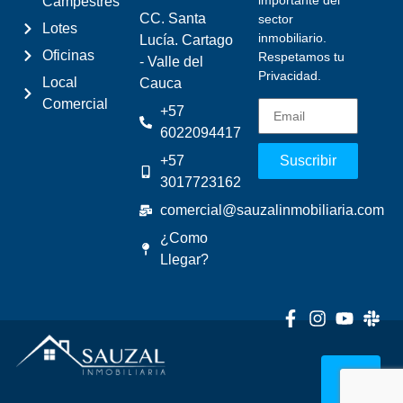
Campestres
CC. Santa
sector
Lotes
inmobiliario.
Lucía. Cartago
Oficinas
Respetamos tu
- Valle del
Privacidad.
Local
Cauca
Comercial
+57
6022094417
+57
Suscribir
3017723162
comercial@sauzalinmobiliaria.com
¿Como
Llegar?