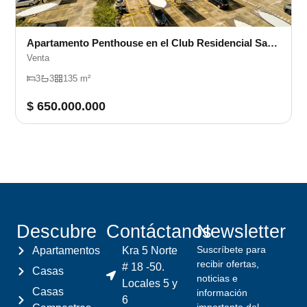
Apartamento Penthouse en el Club Residencial Santa Fé
Venta
3
3
135 m²
$ 650.000.000
Descubre
Contáctanos
Newsletter
Suscríbete para
Apartamentos
Kra 5 Norte
recibir ofertas,
# 18 -50.
Casas
noticias e
Locales 5 y
Casas
información
6
importante del