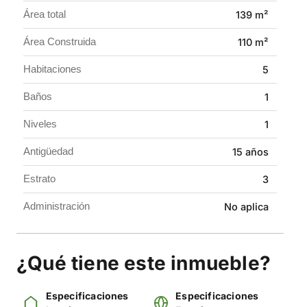
Perfecta para familias grandes, adecuaciones o incluso
Área total
139 m²
proyectos de renta, gracias a su ubicación y distribución.
Área Construida
110 m²
Una casa con ubicación privilegiada y múltiples
posibilidades.
Habitaciones
5
Contáctanos y agenda tu visita.
Baños
1
Niveles
1
Antigüedad
15 años
Estrato
3
Administración
No aplica
¿Qué tiene este inmueble?
Especificaciones
Especificaciones