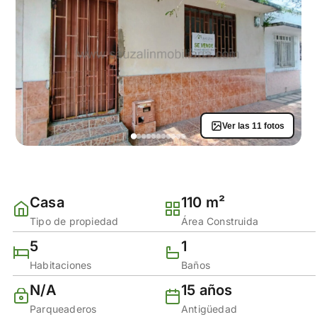
Ver las 11 fotos
Casa
110 m²
Tipo de propiedad
Área Construida
5
1
Habitaciones
Baños
N/A
15 años
Parqueaderos
Antigüedad