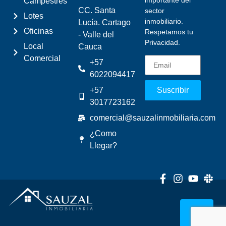
Campestres
CC. Santa
sector
Lotes
inmobiliario.
Lucía. Cartago
Oficinas
Respetamos tu
- Valle del
Privacidad.
Local
Cauca
Comercial
+57
6022094417
+57
Suscribir
3017723162
comercial@sauzalinmobiliaria.com
¿Como
Llegar?