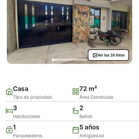
Ver las 16 fotos
Casa
72 m²
Tipo de propiedad
Área Construida
3
2
Habitaciones
Baños
1
5 años
Parqueaderos
Antigüedad