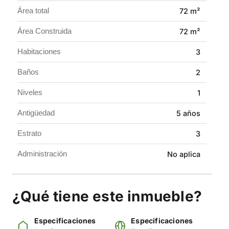
adecuaciones.
Área total
72 m²
Una excelente oportunidad para tener tu hogar propio
Área Construida
72 m²
o invertir con buen potencial en Cartago.
Habitaciones
3
Agenda tu visita y conoce esta opción ideal para ti.
Baños
2
Niveles
1
Antigüedad
5 años
Estrato
3
Administración
No aplica
¿Qué tiene este inmueble?
Especificaciones
Especificaciones