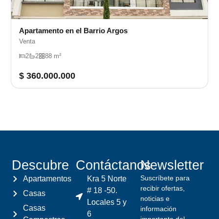
Apartamento en el Barrio Argos
Venta
2
2
88 m²
$ 360.000.000
Descubre
Contáctanos
Newsletter
Suscríbete para
Apartamentos
Kra 5 Norte
recibir ofertas,
# 18 -50.
Casas
noticias e
Locales 5 y
Casas
información
6
importante del