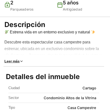
2
5 años
Parqueaderos
Antigüedad
Descripción
Estrena vida en un entorno exclusivo y natural
Descubre esta espectacular casa campestre para
estrenar, ubicada en un exclusivo condominio sobre la
vía Cartago – Zaragoza, donde la tranquilidad, la vista y
Leer más
el confort se convierten en tu día a día.
Con 250 m² construidos en un amplio lote de 830 m²,
Detalles del inmueble
esta propiedad de dos niveles ofrece espacios
modernos, iluminados y perfectamente distribuidos.
Ciudad
Cartago
Cuenta con 4 habitaciones, todas con baño privado (2
Sector
Condominio Altos de la Vitrina
con vestier), además de baño social, brindando
privacidad y comodidad para toda la familia.
Tipo
Casa Campestre