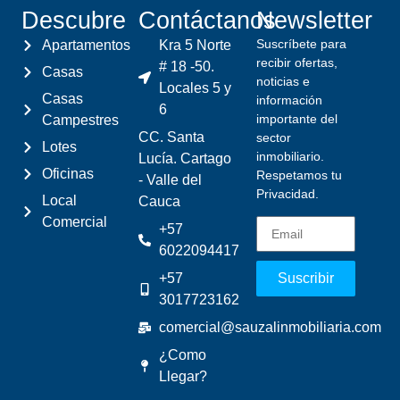
Descubre
Contáctanos
Newsletter
Suscríbete para
Apartamentos
Kra 5 Norte
recibir ofertas,
# 18 -50.
Casas
noticias e
Locales 5 y
Casas
información
6
importante del
Campestres
CC. Santa
sector
Lotes
inmobiliario.
Lucía. Cartago
Oficinas
Respetamos tu
- Valle del
Privacidad.
Local
Cauca
Comercial
+57
6022094417
+57
Suscribir
3017723162
comercial@sauzalinmobiliaria.com
¿Como
Llegar?