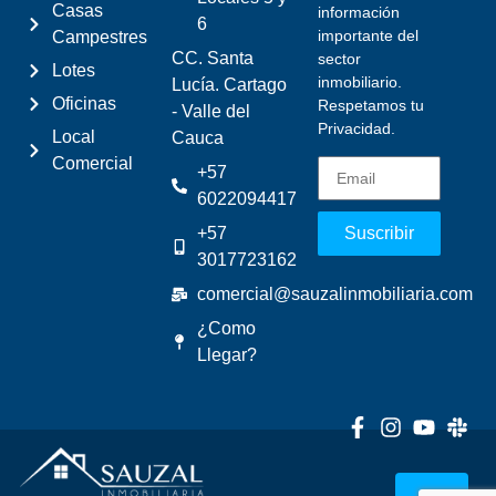
Casas
información
6
importante del
Campestres
CC. Santa
sector
Lotes
inmobiliario.
Lucía. Cartago
Oficinas
Respetamos tu
- Valle del
Privacidad.
Local
Cauca
Comercial
+57
6022094417
+57
Suscribir
3017723162
comercial@sauzalinmobiliaria.com
¿Como
Llegar?