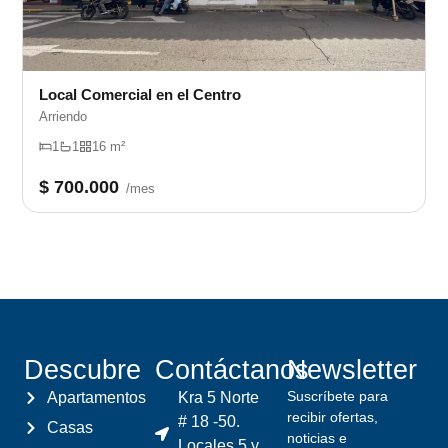
Local Comercial en el Centro
Arriendo
1
1
16 m²
$ 700.000
/mes
Descubre
Contáctanos
Newsletter
Suscríbete para
Apartamentos
Kra 5 Norte
recibir ofertas,
# 18 -50.
Casas
noticias e
Locales 5 y