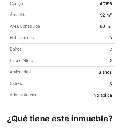
Ideal para quienes buscan vivir en un sector
Código
40196
residencial, tranquilo y de fácil acceso en Cartago.
Área total
92 m²
Contáctanos y agenda tu visita.
Área Construida
92 m²
Habitaciones
3
Baños
2
Piso o Altura
2
Antigüedad
3 años
Estrato
3
Administración
No aplica
¿Qué tiene este inmueble?