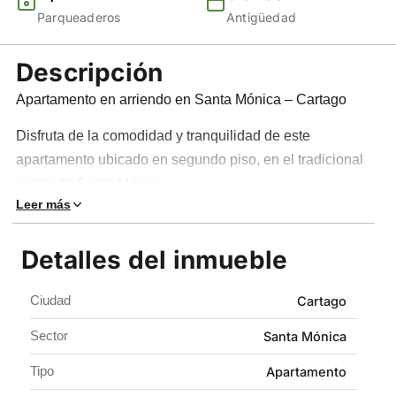
Parqueaderos
Antigüedad
Descripción
Apartamento en arriendo en Santa Mónica – Cartago
Disfruta de la comodidad y tranquilidad de este
apartamento ubicado en segundo piso, en el tradicional
sector de Santa Mónica.
Leer más
La propiedad hace parte de un bloque de únicamente 2
apartamentos, brindando un ambiente más privado y
Detalles del inmueble
tranquilo. Está distribuida en sala, comedor, cocina
integral, baño social completo, 2 habitaciones auxiliares
Ciudad
Cartago
con clóset y una habitación principal con baño privado y
Sector
Santa Mónica
clóset, ofreciendo espacios cómodos y funcionales para
toda la familia.
Tipo
Apartamento