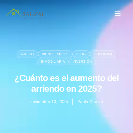
AVALÚO
BIENES RAÍCES
BLOG
COLOMBIA
INMOBILIARIA
INVERSIÓN
¿Cuánto es el aumento del
arriendo en 2025?
noviembre 10, 2025
Paula Giraldo