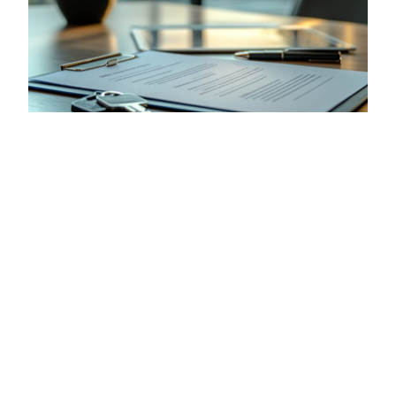
¿Cuánto subirá el arriendo en 2025?
El DANE informó que el IPC de 2024 fue del
5,2 %
,
lo que establece el tope máximo para el aumento
de los arriendos residenciales en 2025. Sin
embargo, el incremento exacto dependerá del