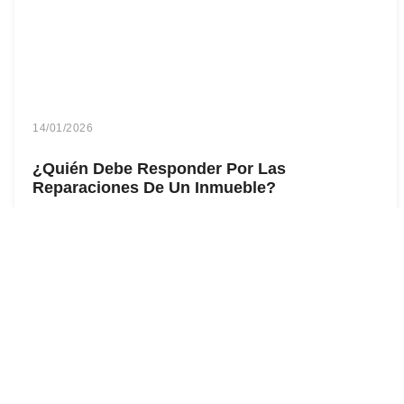
14/01/2026
¿Quién Debe Responder Por Las
Reparaciones De Un Inmueble?
Cuando eres inquilino, las reparaciones pueden
generar dudas si no conoces tus derechos y deberes.
Según la Ley 820 de
Leer Más