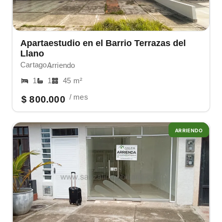
Apartaestudio en el Barrio Terrazas del
Llano
Cartago ,
Arriendo
1
1
45 m²
/ mes
$ 800.000
ARRIENDO