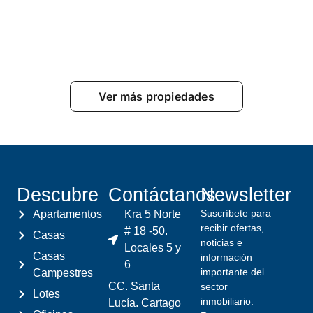
Ver más propiedades
Descubre
Contáctanos
Newsletter
Suscríbete para
Apartamentos
Kra 5 Norte
recibir ofertas,
# 18 -50.
Casas
noticias e
Locales 5 y
Casas
información
6
importante del
Campestres
CC. Santa
sector
Lotes
inmobiliario.
Lucía. Cartago