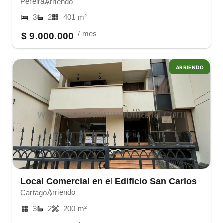
Pereira ,
Arriendo
3
2
401 m²
/ mes
$ 9.000.000
ARRIENDO
Local Comercial en el Edificio San Carlos
Arriendo
Cartago ,
3
2
200 m²