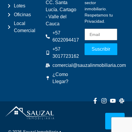
CC. Santa
sector
Lotes
inmobiliario.
Lucía. Cartago
Oficinas
Respetamos tu
- Valle del
Privacidad.
Local
Cauca
Comercial
+57
6022094417
+57
Suscribir
3017723162
comercial@sauzalinmobiliaria.com
¿Como
Llegar?
© 2026 Sauzal Inmobiliaria
•