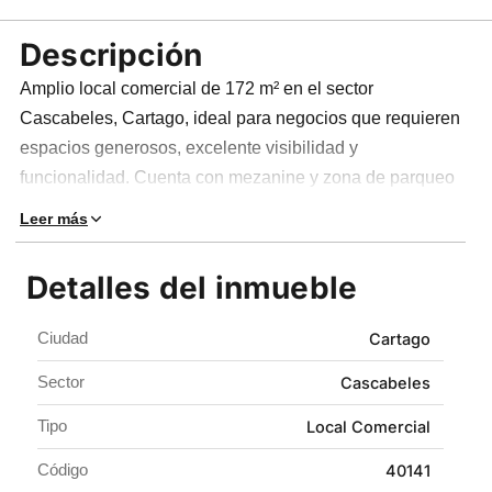
Descripción
Amplio local comercial de 172 m² en el sector
Cascabeles, Cartago, ideal para negocios que requieren
espacios generosos, excelente visibilidad y
funcionalidad. Cuenta con mezanine y zona de parqueo
para visitantes, perfecto para comercio, oficinas o
Leer más
servicios de alto flujo.
Detalles del inmueble
Importante:
el canon publicado no incluye el valor de
IVA, el cual debe sumarse al valor del arriendo.
Ciudad
Cartago
Sector
Cascabeles
Tipo
Local Comercial
Código
40141