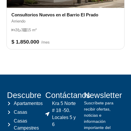
Consultorios Nuevos en el Barrio El Prado
Arriendo
3
3
15 m²
$ 1.850.000
/mes
Descubre
Contáctanos
Newsletter
Suscríbete para
Apartamentos
Kra 5 Norte
recibir ofertas,
# 18 -50.
Casas
noticias e
Locales 5 y
Casas
información
6
importante del
Campestres