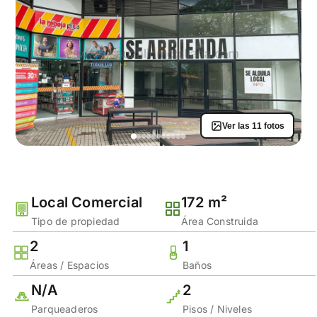
Ver las 11 fotos
Local Comercial
172 m²
Tipo de propiedad
Área Construida
2
1
Áreas / Espacios
Baños
N/A
2
Parqueaderos
Pisos / Niveles