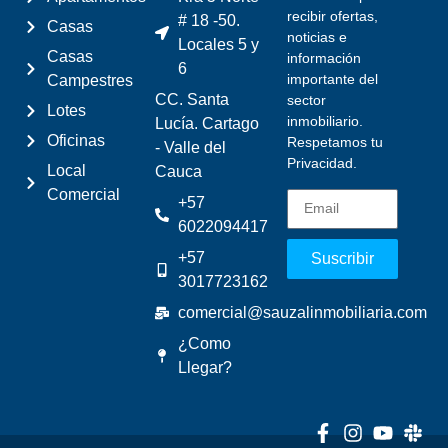
recibir ofertas,
# 18 -50.
Casas
noticias e
Locales 5 y
Casas
información
6
importante del
Campestres
CC. Santa
sector
Lotes
inmobiliario.
Lucía. Cartago
Oficinas
Respetamos tu
- Valle del
Privacidad.
Local
Cauca
Comercial
+57
6022094417
+57
Suscribir
3017723162
comercial@sauzalinmobiliaria.com
¿Como
Llegar?