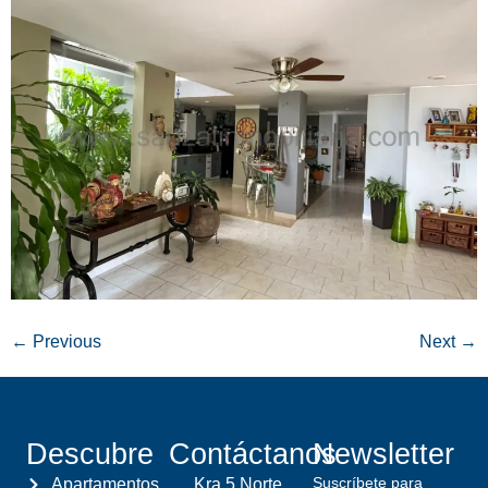
←
Previous
Next
→
Descubre
Contáctanos
Newsletter
Suscríbete para
Apartamentos
Kra 5 Norte