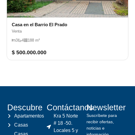
Casa en el Barrio El Prado
Venta
3
4
188 m²
$ 500.000.000
Descubre
Contáctanos
Newsletter
Suscríbete para
Apartamentos
Kra 5 Norte
recibir ofertas,
# 18 -50.
Casas
noticias e
Locales 5 y
Casas
información