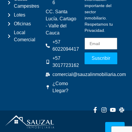
6
importante del
Campestres
CC. Santa
sector
Lotes
inmobiliario.
Lucía. Cartago
Oficinas
Respetamos tu
- Valle del
Privacidad.
Local
Cauca
Comercial
+57
6022094417
+57
Suscribir
3017723162
comercial@sauzalinmobiliaria.com
¿Como
Llegar?