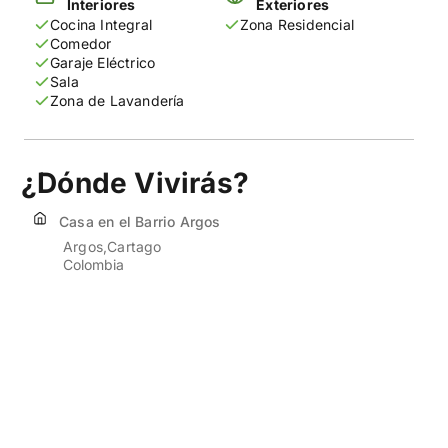
Interiores
Exteriores
Cocina Integral
Zona Residencial
Una propiedad versátil, con gran potencial de
Comedor
valorización y múltiples posibilidades de uso, perfecta
Garaje Eléctrico
Sala
para quienes buscan una excelente inversión o un hogar
Zona de Lavandería
con espacios independientes.
Contáctanos y agenda tu visita. Conoce todo el
¿Dónde Vivirás?
potencial que esta propiedad tiene para ofrecerte.
Casa en el Barrio Argos
Argos
Cartago
Colombia