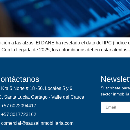
nción a las alzas. El DANE ha revelado el dato del IPC (índice d
 Con la llegada de 2025, los colombianos deben estar atentos a 
ontáctanos
Newslet
Suscríbete para 
Kra 5 Norte # 18 -50. Locales 5 y 6
sector inmobilia
. Santa Lucía. Cartago - Valle del Cauca
+57 6022094417
+57 3017723162
comercial@sauzalinmobiliaria.com