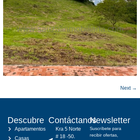
Next
→
Descubre
Contáctanos
Newsletter
Suscríbete para
Apartamentos
Kra 5 Norte
recibir ofertas,
# 18 -50.
Casas