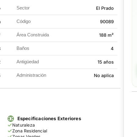
independiente. Además, cuenta con parqueadero cubierto
o
Sector
El Prado
e gas para mayor comodidad.
a
Código
90089
 espacios para disfrutar en familia.
²
Área Construida
188 m²
3
Baños
4
2
Antigüedad
15 años
5
Administración
No aplica
Especificaciones Exteriores
Naturaleza
Zona Residencial
Zonas Verdes