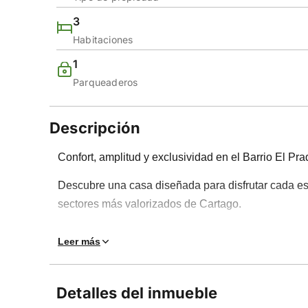
3
Habitaciones
1
Parqueaderos
Descripción
Confort, amplitud y exclusividad en el Barrio El Pr
Descubre una casa diseñada para disfrutar cada es
sectores más valorizados de Cartago.
Con 188 m² construidos sobre un lote amplio, esta p
Leer más
habitaciones, 4 baños, hall de alcobas, sala y co
pensada para el día a día.
Detalles del inmueble
Sus exteriores marcan la diferencia: un patio ampl