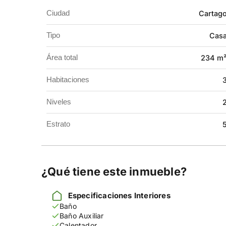
que aporta frescura natural y zona de lavandería 
Ciudad
Cartag
con apertura eléctrica, calentador e instalación d
Tipo
Cas
Una casa que combina elegancia, funcionalidad y
Área total
234 m
Contáctanos y agenda tu visita.
Habitaciones
Niveles
Estrato
¿Qué tiene este inmueble?
Especificaciones Interiores
Baño
Baño Auxiliar
Calentador