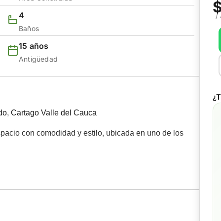
4
/
Baños
15 años
Antigüedad
¿T
ado, Cartago Valle del Cauca
pacio con comodidad y estilo, ubicada en uno de los
ropiedad de 2 niveles ofrece una distribución ideal: 3
medor acogedores, además de una cocina integral
io perfecto para reuniones o descanso, patio de matas