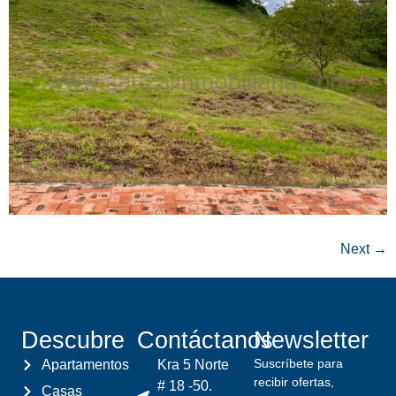
Next
→
Descubre
Contáctanos
Newsletter
Suscríbete para
Apartamentos
Kra 5 Norte
recibir ofertas,
# 18 -50.
Casas