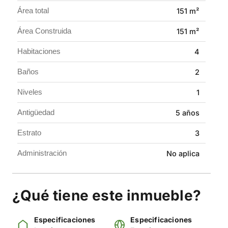
y una buena ubicación.
Área total
151 m²
Contáctanos y agenda tu visita.
Área Construida
151 m²
Habitaciones
4
Baños
2
Niveles
1
Antigüedad
5 años
Estrato
3
Administración
No aplica
¿Qué tiene este inmueble?
Especificaciones
Especificaciones