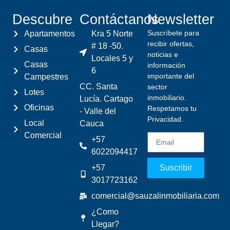
Descubre
Contáctanos
Newsletter
Suscríbete para
Apartamentos
Kra 5 Norte
recibir ofertas,
# 18 -50.
Casas
noticias e
Locales 5 y
Casas
información
6
importante del
Campestres
CC. Santa
sector
Lotes
inmobiliario.
Lucía. Cartago
Oficinas
Respetamos tu
- Valle del
Privacidad.
Local
Cauca
Comercial
+57
6022094417
+57
Suscribir
3017723162
comercial@sauzalinmobiliaria.com
¿Como
Llegar?