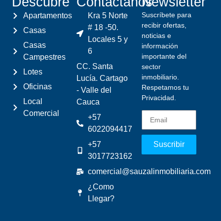
Descubre
Contáctanos
Newsletter
Suscríbete para
Apartamentos
Kra 5 Norte
recibir ofertas,
# 18 -50.
Casas
noticias e
Locales 5 y
Casas
información
6
importante del
Campestres
CC. Santa
sector
Lotes
inmobiliario.
Lucía. Cartago
Oficinas
Respetamos tu
- Valle del
Privacidad.
Local
Cauca
Comercial
+57
6022094417
+57
Suscribir
3017723162
comercial@sauzalinmobiliaria.com
¿Como
Llegar?