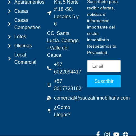
Suscríbete para
Apartamentos
Kra 5 Norte
recibir ofertas,
# 18 -50.
Casas
noticias e
Locales 5 y
Casas
información
6
importante del
Campestres
CC. Santa
sector
Lotes
inmobiliario.
Lucía. Cartago
Oficinas
Respetamos tu
- Valle del
Privacidad.
Local
Cauca
Comercial
+57
6022094417
+57
Suscribir
3017723162
comercial@sauzalinmobiliaria.com
¿Como
Llegar?