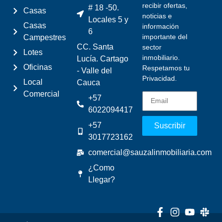
recibir ofertas,
# 18 -50.
Casas
noticias e
Locales 5 y
Casas
información
6
importante del
Campestres
CC. Santa
sector
Lotes
inmobiliario.
Lucía. Cartago
Oficinas
Respetamos tu
- Valle del
Privacidad.
Local
Cauca
Comercial
+57
6022094417
+57
Suscribir
3017723162
comercial@sauzalinmobiliaria.com
¿Como
Llegar?