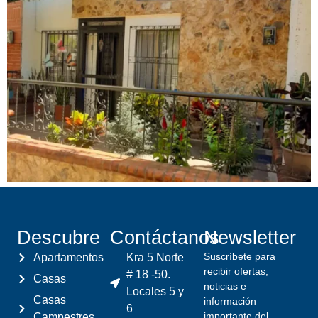
Descubre
Contáctanos
Newsletter
Suscríbete para
Apartamentos
Kra 5 Norte
recibir ofertas,
# 18 -50.
Casas
noticias e
Locales 5 y
Casas
información
6
importante del
Campestres