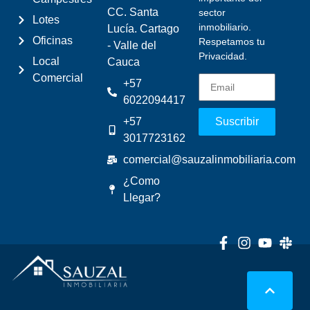
CC. Santa
sector
Lotes
inmobiliario.
Lucía. Cartago
Oficinas
Respetamos tu
- Valle del
Privacidad.
Local
Cauca
Comercial
+57
6022094417
+57
Suscribir
3017723162
comercial@sauzalinmobiliaria.com
¿Como
Llegar?