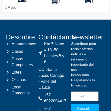
4
3
1
CASA
Descubre
Contáctanos
Newsletter
Suscríbete para
Apartamentos
Kra 5 Norte
recibir ofertas,
# 18 -50.
Casas
noticias e
Locales 5 y
Casas
información
6
importante del
Campestres
CC. Santa
sector
Lotes
inmobiliario.
Lucía. Cartago
Oficinas
Respetamos tu
- Valle del
Privacidad.
Local
Cauca
Comercial
+57
6022094417
+57
Suscribir