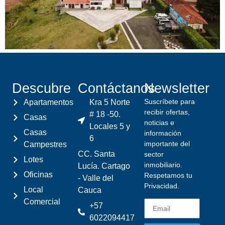
Descubre
Contáctanos
Newsletter
Suscríbete para
Apartamentos
Kra 5 Norte
recibir ofertas,
# 18 -50.
Casas
noticias e
Locales 5 y
Casas
información
6
importante del
Campestres
CC. Santa
sector
Lotes
inmobiliario.
Lucía. Cartago
Oficinas
Respetamos tu
- Valle del
Privacidad.
Local
Cauca
Comercial
+57
6022094417