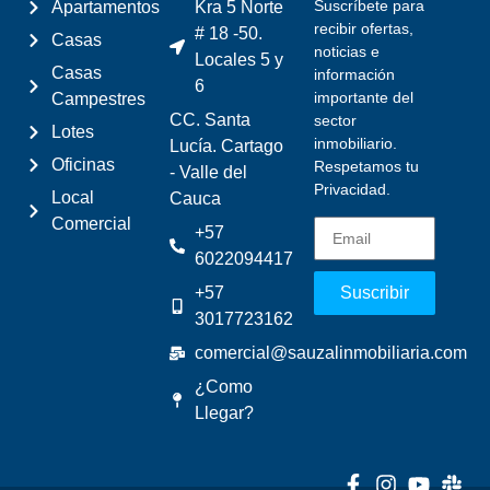
Suscríbete para
Apartamentos
Kra 5 Norte
recibir ofertas,
# 18 -50.
Casas
noticias e
Locales 5 y
Casas
información
6
importante del
Campestres
CC. Santa
sector
Lotes
inmobiliario.
Lucía. Cartago
Oficinas
Respetamos tu
- Valle del
Privacidad.
Local
Cauca
Comercial
+57
6022094417
+57
Suscribir
3017723162
comercial@sauzalinmobiliaria.com
¿Como
Llegar?