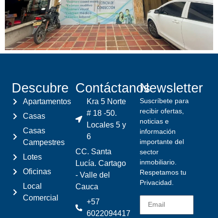
Descubre
Contáctanos
Newsletter
Suscríbete para
Apartamentos
Kra 5 Norte
recibir ofertas,
# 18 -50.
Casas
noticias e
Locales 5 y
Casas
información
6
importante del
Campestres
CC. Santa
sector
Lotes
inmobiliario.
Lucía. Cartago
Oficinas
Respetamos tu
- Valle del
Privacidad.
Local
Cauca
Comercial
+57
6022094417