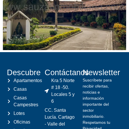
Descubre
Contáctanos
Newsletter
Suscríbete para
Apartamentos
Kra 5 Norte
recibir ofertas,
# 18 -50.
Casas
noticias e
Locales 5 y
Casas
información
6
importante del
Campestres
CC. Santa
sector
Lotes
inmobiliario.
Lucía. Cartago
Oficinas
Respetamos tu
- Valle del
Privacidad.