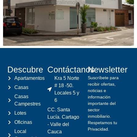
Descubre
Contáctanos
Newsletter
Suscríbete para
Apartamentos
Kra 5 Norte
recibir ofertas,
# 18 -50.
Casas
noticias e
Locales 5 y
Casas
información
6
importante del
Campestres
CC. Santa
sector
Lotes
inmobiliario.
Lucía. Cartago
Oficinas
Respetamos tu
- Valle del
Privacidad.
Local
Cauca