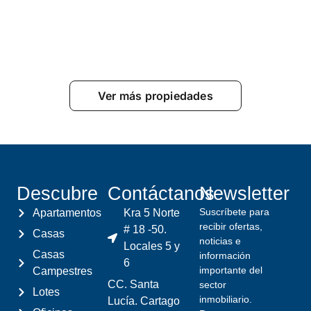
Ver más propiedades
Descubre
Contáctanos
Newsletter
Suscríbete para
Apartamentos
Kra 5 Norte
recibir ofertas,
# 18 -50.
Casas
noticias e
Locales 5 y
Casas
información
6
importante del
Campestres
CC. Santa
sector
Lotes
inmobiliario.
Lucía. Cartago