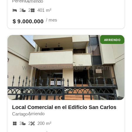
Pereira ,
Arriendo
3
2
401 m²
/ mes
$ 9.000.000
ARRIENDO
Local Comercial en el Edificio San Carlos
Arriendo
Cartago ,
3
2
200 m²