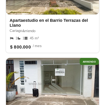
Apartaestudio en el Barrio Terrazas del
Llano
Cartago ,
Arriendo
1
1
45 m²
/ mes
$ 800.000
ARRIENDO