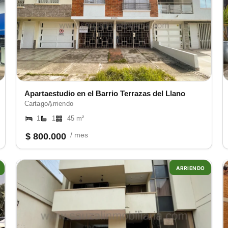
Apartaestudio en el Barrio Terrazas del Llano
Cartago ,
Arriendo
1
1
45 m²
/ mes
$ 800.000
ARRIENDO