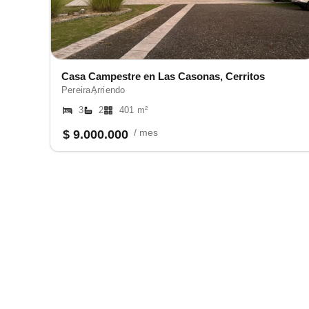
Casa Campestre en Las Casonas, Cerritos
Pereira ,
Arriendo
3
2
401 m²
/ mes
$ 9.000.000